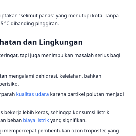
ciptakan “selimut panas” yang menutupi kota. Tanpa
2‑5 °C dibanding pinggiran.
ehatan dan Lingkungan
eringat, tapi juga menimbulkan masalah serius bagi
ntan mengalami dehidrasi, kelelahan, bahkan
berisiko.
rparah
kualitas udara
karena partikel polutan menjadi
.
us bekerja lebih keras, sehingga konsumsi listrik
kan beban
biaya listrik
yang signifikan.
nggi mempercepat pembentukan ozon troposfer, yang