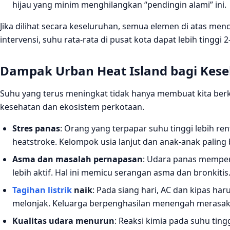
hijau yang minim menghilangkan “pendingin alami” ini.
Jika dilihat secara keseluruhan, semua elemen di atas men
intervensi, suhu rata‑rata di pusat kota dapat lebih tinggi 
Dampak Urban Heat Island bagi Kes
Suhu yang terus meningkat tidak hanya membuat kita berk
kesehatan dan ekosistem perkotaan.
Stres panas
: Orang yang terpapar suhu tinggi lebih re
heatstroke. Kelompok usia lanjut dan anak‑anak paling 
Asma dan masalah pernapasan
: Udara panas mempe
lebih aktif. Hal ini memicu serangan asma dan bronkitis
Tagihan listrik
naik
: Pada siang hari, AC dan kipas har
melonjak. Keluarga berpenghasilan menengah merasa
Kualitas udara menurun
: Reaksi kimia pada suhu ti