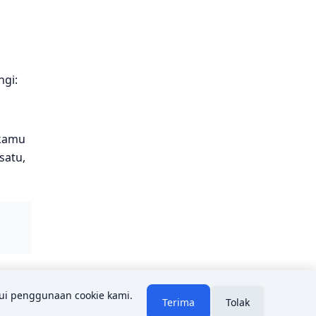
ngi:
 kamu
satu,
ui penggunaan cookie kami.
Terima
Tolak