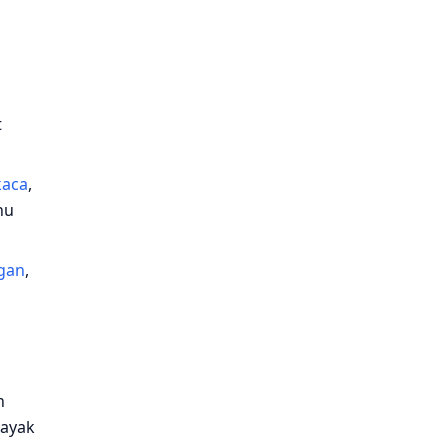
t
kaca
,
hu
gan
,
n
ayak