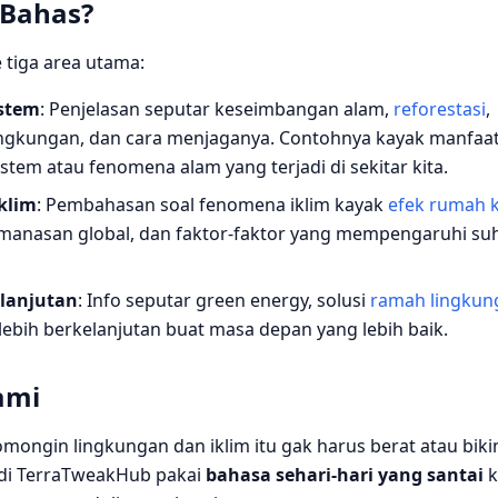
 Bahas?
tiga area utama:
stem
: Penjelasan seputar keseimbangan alam,
reforestasi
,
ngkungan, dan cara menjaganya. Contohnya kayak manfaa
istem atau fenomena alam yang terjadi di sekitar kita.
klim
: Pembahasan soal fenomena iklim kayak
efek rumah 
emanasan global, dan faktor-faktor yang mempengaruhi su
rlanjutan
: Info seputar green energy, solusi
ramah lingkun
lebih berkelanjutan buat masa depan yang lebih baik.
ami
ongin lingkungan dan iklim itu gak harus berat atau biki
 di TerraTweakHub pakai
bahasa sehari-hari yang santai
k