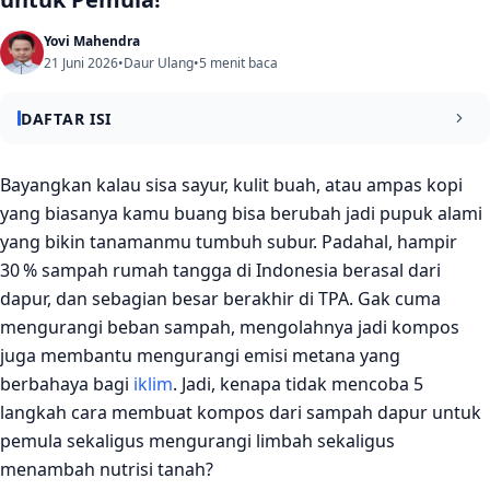
Yovi Mahendra
21 Juni 2026
•
Daur Ulang
•
5 menit baca
DAFTAR ISI
Apa Itu Kompos dari Sampah Dapur?
Bayangkan kalau sisa sayur, kulit buah, atau ampas kopi
yang biasanya kamu buang bisa berubah jadi pupuk alami
Alat & Bahan Utama yang Diperlukan
yang bikin tanamanmu tumbuh subur. Padahal, hampir
Langkah‑langkah Praktis Membuat Kompos untuk Pemula
30 % sampah rumah tangga di Indonesia berasal dari
dapur, dan sebagian besar berakhir di TPA. Gak cuma
Tips Mengatasi Masalah Umum
mengurangi beban sampah, mengolahnya jadi kompos
Penutup
juga membantu mengurangi emisi metana yang
berbahaya bagi
iklim
. Jadi, kenapa tidak mencoba 5
langkah cara membuat kompos dari sampah dapur untuk
pemula sekaligus mengurangi limbah sekaligus
menambah nutrisi tanah?