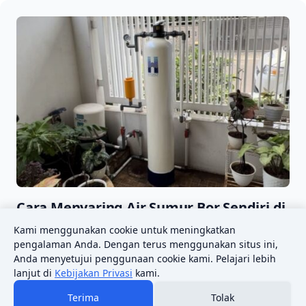
Cara Menyaring Air Sumur Bor Sendiri di
Rumah dengan Filter Sederhana!
Kami menggunakan cookie untuk meningkatkan
pengalaman Anda. Dengan terus menggunakan situs ini,
4 Juli 2026
Anda menyetujui penggunaan cookie kami. Pelajari lebih
lanjut di
Kebijakan Privasi
kami.
Terima
Tolak
Disclaimer
Hubungi Kami
Kebijakan Privasi
Tentang Kami