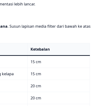
ntasi lebih lancar.
hana
. Susun lapisan media filter dari bawah ke atas
Ketebalan
15 cm
 kelapa
15 cm
20 cm
20 cm