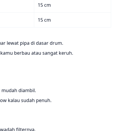
15 cm
15 cm
uar lewat pipa di dasar drum.
r kamu berbau atau sangat keruh.
 mudah diambil.
low kalau sudah penuh.
wadah filternya.