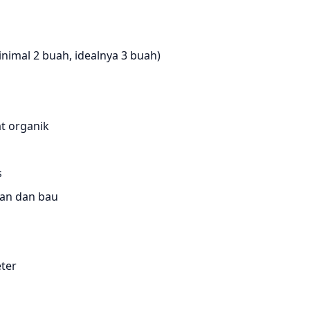
inimal 2 buah, idealnya 3 buah)
t organik
s
an dan bau
eter