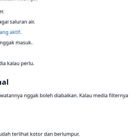
r.
ai saluran air.
ang aktif
.
r nggak masuk.
ia kalau perlu.
mal
awatannya nggak boleh diabaikan. Kalau media filternya
sudah terlihat kotor dan berlumpur.