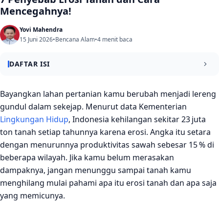
Mencegahnya!
Yovi Mahendra
15 Juni 2026
•
Bencana Alam
•
4 menit baca
DAFTAR ISI
Apa Itu Erosi Tanah?
Bayangkan lahan pertanian kamu berubah menjadi lereng
gundul dalam sekejap. Menurut data Kementerian
Penyebab Utama Erosi Tanah di Indonesia
Lingkungan Hidup
, Indonesia kehilangan sekitar 23 juta
Dampak Erosi Tanah Bagi Petani dan Lingkungan
ton tanah setiap tahunnya karena erosi. Angka itu setara
dengan menurunnya produktivitas sawah sebesar 15 % di
Cara Mencegah Erosi Tanah Secara Praktis
beberapa wilayah. Jika kamu belum merasakan
Penutup
dampaknya, jangan menunggu sampai tanah kamu
menghilang mulai pahami apa itu erosi tanah dan apa saja
yang memicunya.